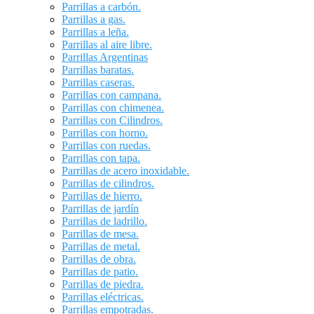
Parrillas a carbón.
Parrillas a gas.
Parrillas a leña.
Parrillas al aire libre.
Parrillas Argentinas
Parrillas baratas.
Parrillas caseras.
Parrillas con campana.
Parrillas con chimenea.
Parrillas con Cilindros.
Parrillas con horno.
Parrillas con ruedas.
Parrillas con tapa.
Parrillas de acero inoxidable.
Parrillas de cilindros.
Parrillas de hierro.
Parrillas de jardín
Parrillas de ladrillo.
Parrillas de mesa.
Parrillas de metal.
Parrillas de obra.
Parrillas de patio.
Parrillas de piedra.
Parrillas eléctricas.
Parrillas empotradas.