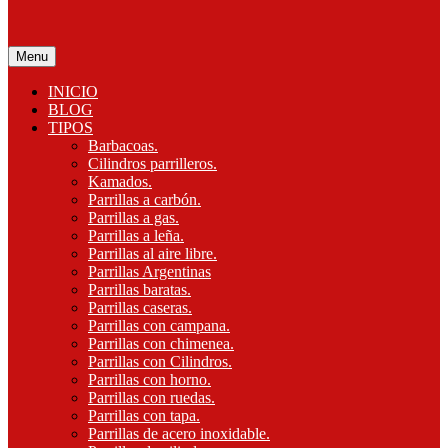
Menu
INICIO
BLOG
TIPOS
Barbacoas.
Cilindros parrilleros.
Kamados.
Parrillas a carbón.
Parrillas a gas.
Parrillas a leña.
Parrillas al aire libre.
Parrillas Argentinas
Parrillas baratas.
Parrillas caseras.
Parrillas con campana.
Parrillas con chimenea.
Parrillas con Cilindros.
Parrillas con horno.
Parrillas con ruedas.
Parrillas con tapa.
Parrillas de acero inoxidable.