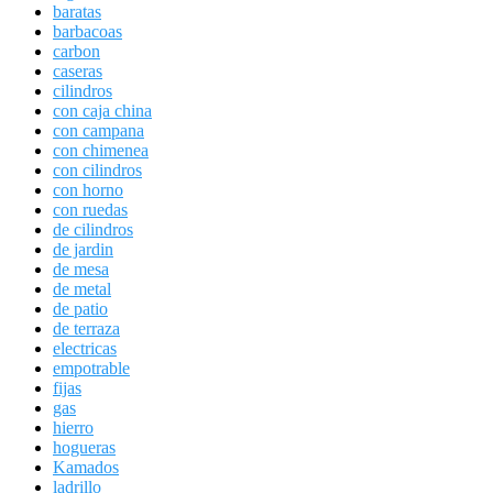
baratas
barbacoas
carbon
caseras
cilindros
con caja china
con campana
con chimenea
con cilindros
con horno
con ruedas
de cilindros
de jardin
de mesa
de metal
de patio
de terraza
electricas
empotrable
fijas
gas
hierro
hogueras
Kamados
ladrillo