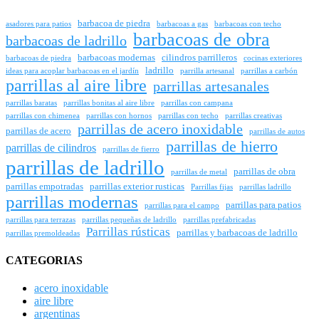
barbacoa de piedra
asadores para patios
barbacoas a gas
barbacoas con techo
barbacoas de obra
barbacoas de ladrillo
barbacoas modernas
cilindros parrilleros
barbacoas de piedra
cocinas exteriores
ladrillo
ideas para acoplar barbacoas en el jardín
parrilla artesanal
parrillas a carbón
parrillas al aire libre
parrillas artesanales
parrillas baratas
parrillas bonitas al aire libre
parrillas con campana
parrillas con chimenea
parrillas con hornos
parrillas con techo
parrillas creativas
parrillas de acero inoxidable
parrillas de acero
parrillas de autos
parrillas de hierro
parrillas de cilindros
parrillas de fierro
parrillas de ladrillo
parrillas de obra
parrillas de metal
parrillas empotradas
parrillas exterior rusticas
Parrillas fijas
parrillas ladrillo
parrillas modernas
parrillas para patios
parrillas para el campo
parrillas para terrazas
parrillas pequeñas de ladrillo
parrillas prefabricadas
Parrillas rústicas
parrillas y barbacoas de ladrillo
parrillas premoldeadas
CATEGORIAS
acero inoxidable
aire libre
argentinas