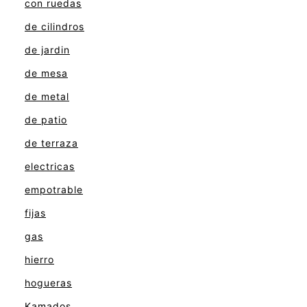
con ruedas
de cilindros
de jardin
de mesa
de metal
de patio
de terraza
electricas
empotrable
fijas
gas
hierro
hogueras
Kamados