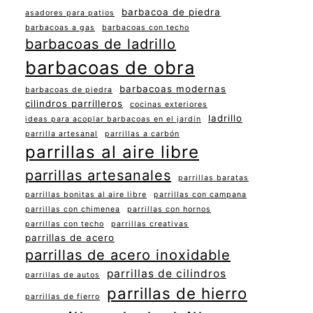
barbacoa de piedra
asadores para patios
barbacoas a gas
barbacoas con techo
barbacoas de ladrillo
barbacoas de obra
barbacoas modernas
barbacoas de piedra
cilindros parrilleros
cocinas exteriores
ladrillo
ideas para acoplar barbacoas en el jardín
parrilla artesanal
parrillas a carbón
parrillas al aire libre
parrillas artesanales
parrillas baratas
parrillas bonitas al aire libre
parrillas con campana
parrillas con chimenea
parrillas con hornos
parrillas con techo
parrillas creativas
parrillas de acero
parrillas de acero inoxidable
parrillas de cilindros
parrillas de autos
parrillas de hierro
parrillas de fierro