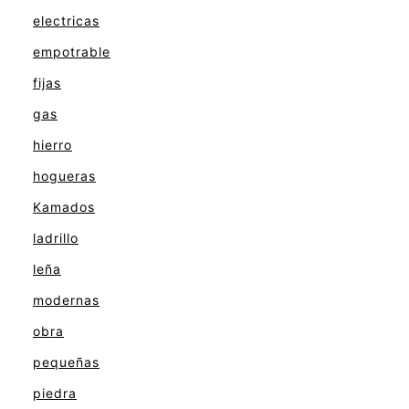
electricas
empotrable
fijas
gas
hierro
hogueras
Kamados
ladrillo
leña
modernas
obra
pequeñas
piedra