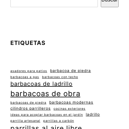
ETIQUETAS
barbacoa de piedra
asadores para patios
barbacoas a gas
barbacoas con techo
barbacoas de ladrillo
barbacoas de obra
barbacoas modernas
barbacoas de piedra
cilindros parrilleros
cocinas exteriores
ladrillo
ideas para acoplar barbacoas en el jardín
parrilla artesanal
parrillas a carbón
parrillas al aire libre