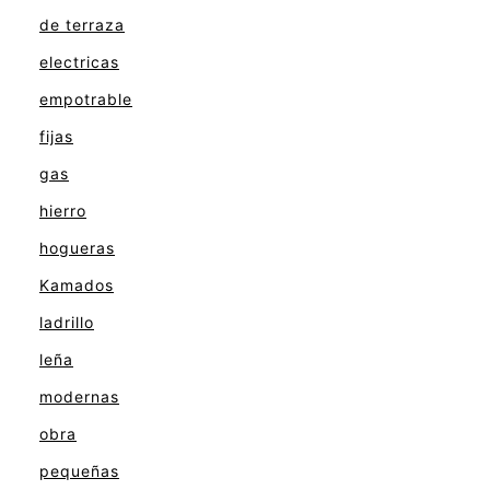
de terraza
electricas
empotrable
fijas
gas
hierro
hogueras
Kamados
ladrillo
leña
modernas
obra
pequeñas