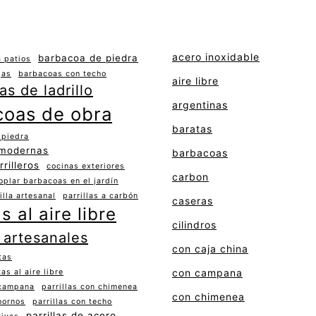
acero inoxidable
barbacoa de piedra
 patios
gas
barbacoas con techo
aire libre
s de ladrillo
argentinas
coas de obra
baratas
 piedra
 modernas
barbacoas
rrilleros
cocinas exteriores
carbon
oplar barbacoas en el jardín
illa artesanal
parrillas a carbón
caseras
as al aire libre
cilindros
s artesanales
con caja china
tas
con campana
tas al aire libre
 campana
parrillas con chimenea
con chimenea
hornos
parrillas con techo
parrillas de acero