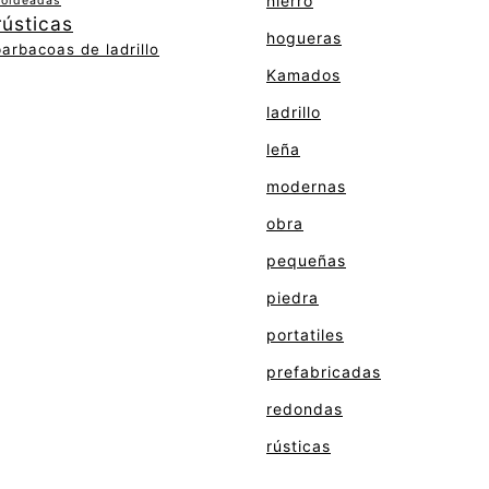
hierro
moldeadas
rústicas
hogueras
barbacoas de ladrillo
Kamados
ladrillo
leña
modernas
obra
pequeñas
piedra
portatiles
prefabricadas
redondas
rústicas