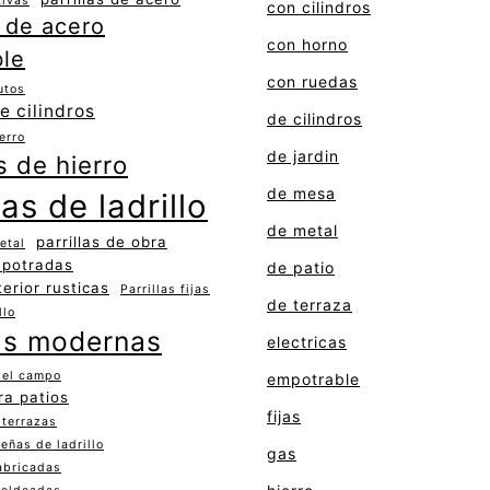
tivas
con cilindros
s de acero
con horno
ble
con ruedas
utos
de cilindros
de cilindros
ierro
de jardin
as de hierro
de mesa
las de ladrillo
de metal
parrillas de obra
etal
mpotradas
de patio
terior rusticas
Parrillas fijas
de terraza
llo
las modernas
electricas
a el campo
empotrable
ra patios
fijas
 terrazas
eñas de ladrillo
gas
fabricadas