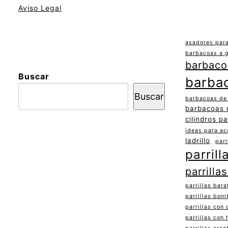
Aviso Legal
asadores para
barbacoas a 
barbacoa
Buscar
barba
Buscar
barbacoas de
barbacoas
cilindros pa
ideas para ac
ladrillo
parr
parrill
parrilla
parrillas bara
parrillas boni
parrillas con
parrillas con 