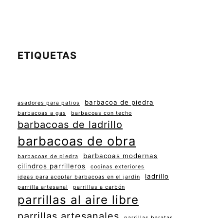
ETIQUETAS
barbacoa de piedra
asadores para patios
barbacoas a gas
barbacoas con techo
barbacoas de ladrillo
barbacoas de obra
barbacoas modernas
barbacoas de piedra
cilindros parrilleros
cocinas exteriores
ladrillo
ideas para acoplar barbacoas en el jardín
parrilla artesanal
parrillas a carbón
parrillas al aire libre
parrillas artesanales
parrillas baratas