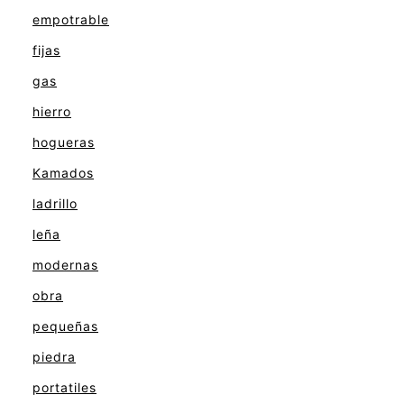
empotrable
fijas
gas
hierro
hogueras
Kamados
ladrillo
leña
modernas
obra
pequeñas
piedra
portatiles