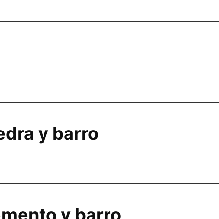
edra y barro
mento y barro