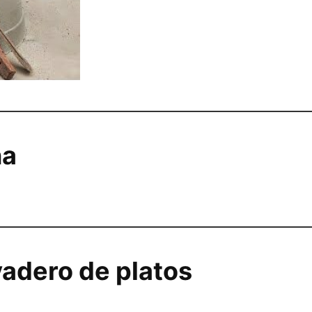
ña
vadero de platos